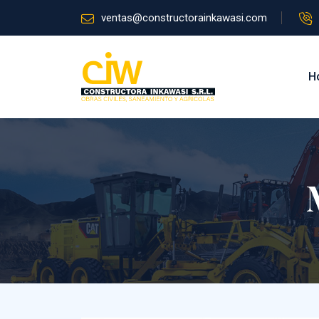
ventas@constructorainkawasi.com
H